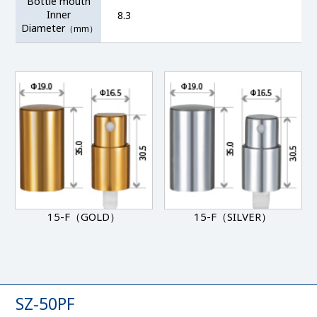
Bottle mouth
Inner
8.3
Diameter
（mm）
15-F（GOLD）
15-F（SILVER）
SZ-50PF