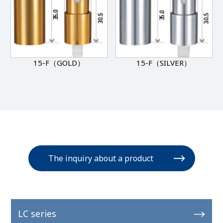
15-F（GOLD）
15-F（SILVER）
The inquiry about a product
LC series