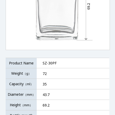
Product Name
SZ-30PF
Weight
72
（g）
Capacity
35
（ml）
Diameter
43.7
（mm）
Height
69.2
（mm）