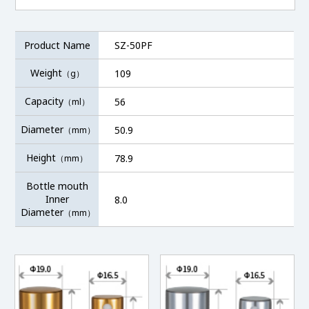
Product Name
SZ-50PF
Weight
109
（g）
Capacity
56
（ml）
Diameter
50.9
（mm）
Height
78.9
（mm）
Bottle mouth
Inner
8.0
Diameter
（mm）