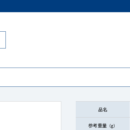
品名
参考重量
（g）